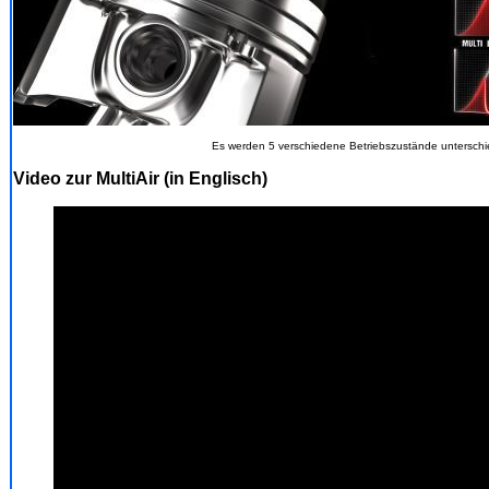
Es werden 5 verschiedene Betriebszustände untersch
Video zur MultiAir (in Englisch)