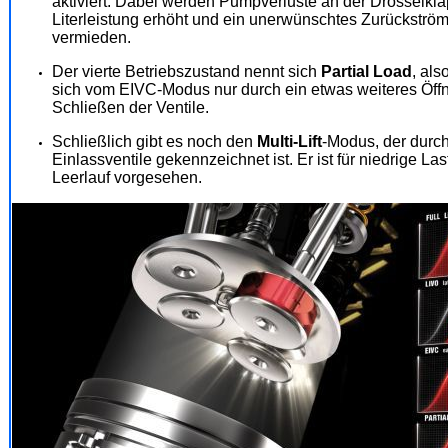
aktiviert. Dabei werden Pumpverluste an der Drosselklap
Literleistung erhöht und ein unerwünschtes Zurückströ
vermieden.
Der vierte Betriebszustand nennt sich
Partial Load
, als
sich vom EIVC-Modus nur durch ein etwas weiteres Öff
Schließen der Ventile.
Schließlich gibt es noch den
Multi-Lift
-Modus, der durc
Einlassventile gekennzeichnet ist. Er ist für niedrige L
Leerlauf vorgesehen.