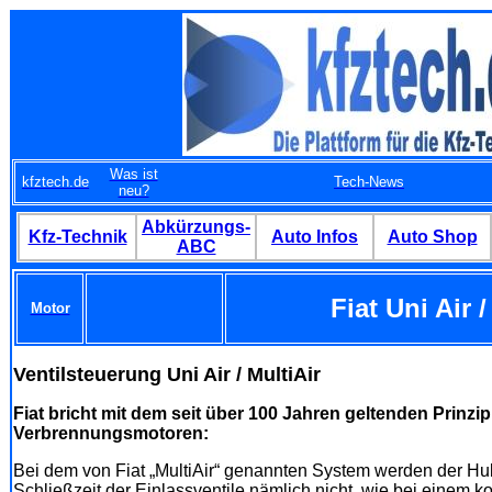
Was ist
kfztech.de
Tech-News
neu?
Abkürzungs-
Kfz-Technik
Auto Infos
Auto Shop
ABC
Fiat Uni Air /
Motor
Ventilsteuerung Uni Air / MultiAir
Fiat bricht mit dem seit über 100 Jahren geltenden Prinz
Verbrennungsmotoren:
Bei dem von Fiat „MultiAir“ genannten System werden der Hu
Schließzeit der Einlassventile nämlich nicht, wie bei einem k