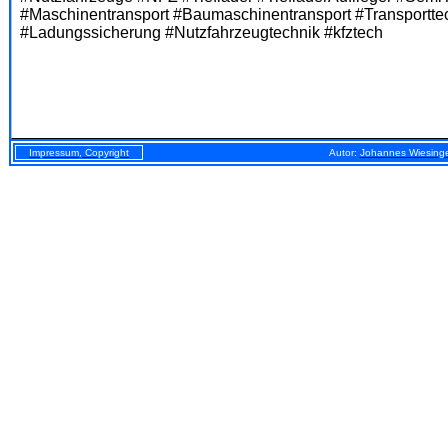
#Maschinentransport #Baumaschinentransport #Transportte
#Ladungssicherung #Nutzfahrzeugtechnik #kfztech
Impressum, Copyright
Autor:
Johannes Wiesing