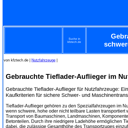
Gebra
Suche in
kfztech.de
schwer
von kfztech.de |
Nutzfahrzeuge
|
Gebrauchte Tieflader-Auflieger im Nu
Gebrauchte Tieflader-Auflieger für Nutzfahrzeuge: Ei
Kaufkriterien für sichere Schwer- und Maschinentrans
Tieflader-Auflieger gehören zu den Spezialfahrzeugen im N
wenn schwere, hohe oder nicht teilbare Lasten transportiert
Transport von Baumaschinen, Landmaschinen, Komponenten 
Betonteilen. Durch ihre niedrigere Ladehöhe ermöglichen Ti
dabei, die zulässige Gesamthöhe des Transportzuges einzu