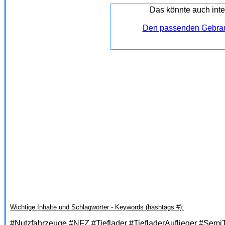
Das könnte auch inte
Den passenden Gebrau
Wichtige Inhalte und Schlagwörter - Keywords (hashtags #):
#Nutzfahrzeuge #NFZ #Tieflader #TiefladerAuflieger #SemiT