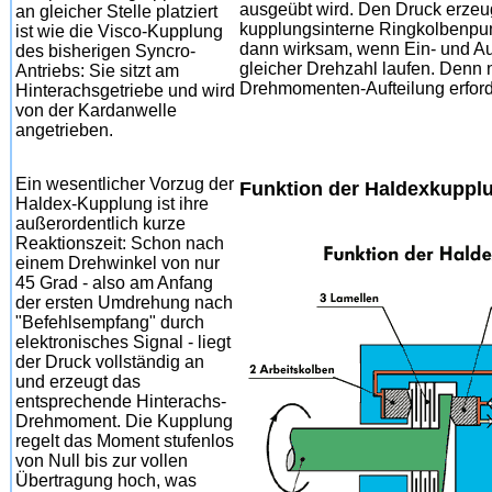
ausgeübt wird. Den Druck erze
an gleicher Stelle platziert
kupplungsinterne Ringkolbenpu
ist wie die Visco-Kupplung
dann wirksam, wenn Ein- und Au
des bisherigen Syncro-
gleicher Drehzahl laufen. Denn n
Antriebs: Sie sitzt am
Drehmomenten-Aufteilung erford
Hinterachsgetriebe und wird
von der Kardanwelle
angetrieben.
Ein wesentlicher Vorzug der
Funktion der Haldexkuppl
Haldex-Kupplung ist ihre
außerordentlich kurze
Reaktionszeit: Schon nach
einem Drehwinkel von nur
45 Grad - also am Anfang
der ersten Umdrehung nach
"Befehlsempfang" durch
elektronisches Signal - liegt
der Druck vollständig an
und erzeugt das
entsprechende Hinterachs-
Drehmoment. Die Kupplung
regelt das Moment stufenlos
von Null bis zur vollen
Übertragung hoch, was