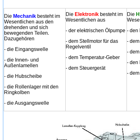
Die
Elektronik
besteht im
Die
H
Die
Mechanik
besteht im
Wesentlichen aus
Wesen
Wesentlichen aus den
drehenden und sich
- der elektrischen Ölpumpe
- den
bewegenden Teilen.
Dazugehören
- dem Stellmotor für das
- dem
Regelventil
- die Eingangswelle
- dem 
- dem Temperatur-Geber
- die Innen- und
- den
Außenlamellen
- dem Steuergerät
- dem
- die Hubscheibe
- die Rollenlager mit den
Ringkolben
- die Ausgangswelle