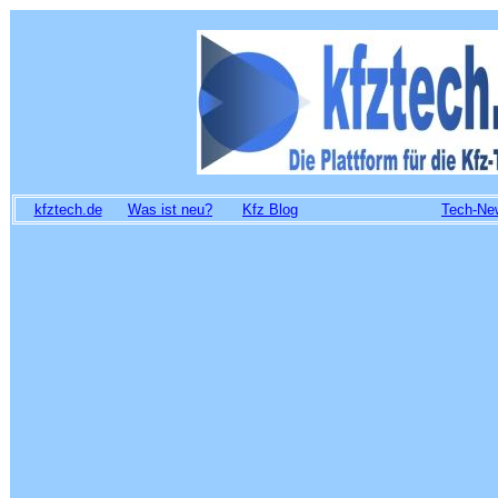
kfztech.de
Was ist neu?
Kfz Blog
Tech-Ne