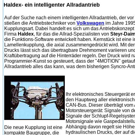
Haldex- ein intelligenter
Allradantrieb
Auf der Suche nach einem intelligenten Allradantrieb, der vor 
stießen die Antriebstechniker von
Volkswagen
im Jahre 1995
Kupplungsart. Dabei handelt es sich um das Antriebskonzep
Firma
Haldex
, für das die Allrad-Spezialisten von
Steyr-Dai
die Funktions-Software entwickelt haben. Kernstück ist eine 
Lamellenkupplung, die axial zusammengedrückt wird. Mit d
Drucks lässt sich das übertragbare Drehmoment variieren und
Kraftübertragung auf die Hinterräder regeln. Der Druck wird 
Programmier-Kunst so gesteuert, dass der "4MOTION" getauf
Allradantrieb alles das kann, was dem bisherigen Syncro-Antr
Ihr elektronisches Steuergerät e
den Hauptweg aller elektronisch
CAN-Bus. Dieser überträgt vom
Motorsteuergerät: Signale von 
Signale der Schlupf-Regelsyst
Motorsignale wie Gaspedalstellu
Abhängig davon regelt sie Höhe
Die neue Kupplung ist eine
hydraulischen Drucks, der auf 
kompakte Baugruppe, die