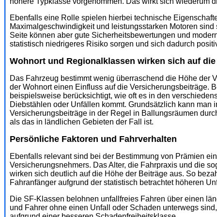
höhere Typklasse vorgenommen. Das wirkt sich wiederum di
Ebenfalls eine Rolle spielen hierbei technische Eigenschaf
Maximalgeschwindigkeit und leistungsstarken Motoren sind st
Seite können aber gute Sicherheitsbewertungen und modern
statistisch niedrigeres Risiko sorgen und sich dadurch positi
Wohnort und Regionalklassen wirken sich auf die
Das Fahrzeug bestimmt wenig überraschend die Höhe der Ve
der Wohnort einen Einfluss auf die Versicherungsbeiträge.
beispielsweise berücksichtigt, wie oft es in den verschied
Diebstählen oder Unfällen kommt. Grundsätzlich kann man
Versicherungsbeiträge in der Regel in Ballungsräumen durch
als das in ländlichen Gebieten der Fall ist.
Persönliche Faktoren und Fahrverhalten
Ebenfalls relevant sind bei der Bestimmung von Prämien ei
Versicherungsnehmers. Das Alter, die Fahrpraxis und die s
wirken sich deutlich auf die Höhe der Beiträge aus. So be
Fahranfänger aufgrund der statistisch betrachtet höheren Unf
Die SF-Klassen belohnen unfallfreies Fahren über einen län
und Fahrer ohne einen Unfall oder Schaden unterwegs sind,
aufgrund einer besseren Schadenfreiheitsklasse.