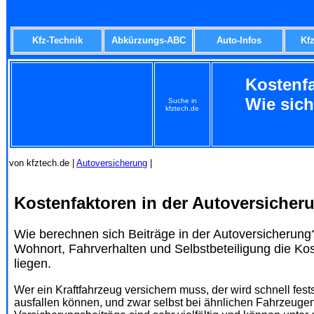
Kfz-Technik
Abkürzungs-ABC
Auto-Infos
Kf
Kostenfa
Wie sich
Suche in
kfztech.de
von kfztech.de |
Autoversicherung
|
Kostenfaktoren in der Autoversicher
Wie berechnen sich Beiträge in der Autoversicherung
Wohnort, Fahrverhalten und Selbstbeteiligung die Ko
liegen.
Wer ein Kraftfahrzeug versichern muss, der wird schnell fests
ausfallen können, und zwar selbst bei ähnlichen Fahrzeugen