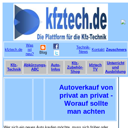
Was
Technik-
kfztech.de
ist
Kontakt
Zeuschners
News
Blog
neu?
Kfz-
Unterricht
Kfz-
Abkürzungs-
Auto-
kfztech
Zubehör-
und
Technik
ABC
Infos
TV
Shop
Ausbildung
Autoverkauf von
privat an privat -
Worauf sollte
man achten
Wer sich ein neues Auto kaufen möchte, muss sich früher oder