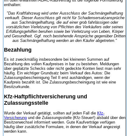
Im oben erwähnten ADAC-Kaufvertrag ist die folgende Formulierung
enthalten:
"Das Kraftfahrzeug wird unter Ausschluss der Sachmängelhaftung
verkauft. Dieser Ausschluss gilt nicht für Schadensersatzansprüche
aus Sachmängelhaftung, die auf einer grob fahrlässigen oder
vorsätzlichen Verletzung von Pflichten des Verkäufers oder seines
Erfüllungsgehilfen beruhen sowie bei Verletzung von Leben, Körper
und Gesundheit. Ggf. noch bestehende Ansprüche gegenüber Dritten
aus Sachmängelhaftung werden an den Käufer abgetreten."
Bezahlung
Es ist zweckmäßig insbesondere bei kleineren Summen auf
Bezahlung des vollen Kaufpreises in bar zu bestehen. Meldungen
über geplatzte Schecks oder nicht gedeckte Konten liest man sehr
häufig. Ein wichtiger Grundsatz beim Verkauf des Autos: Die
Zulassungsbescheinigung Teil II erst aushändigen, wenn der
Kaufpreis bezahlt ist. Die Zulassungsbescheinigung ist wie eine
Besitzurkunde.
Kfz-Haftpflichtversicherung und
Zulassungsstelle
Wurde der Verkauf getätigt, sollten auf jeden Fall die
Kfz-
Versicherung
und die Zulassungsstelle (Kfz-Steuer!) alsbald über den
Besitzerwechsel informiert werden. Gute Kaufverträge verfügen
häufig über zusätzliche Formulare, in denen der Verkauf angezeigt
werden kann.