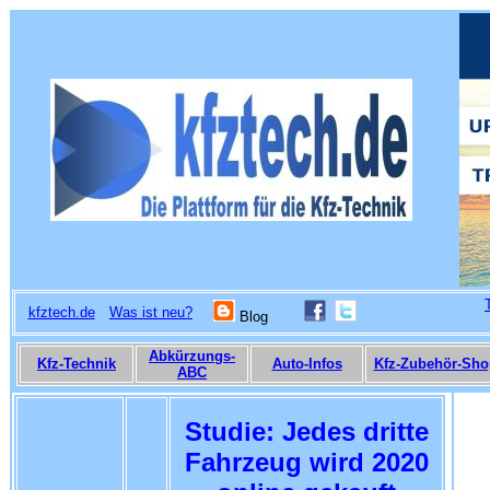
kfztech.de
Was ist neu?
Blog
Abkürzungs-
Kfz-Technik
Auto-Infos
Kfz-Zubehör-Sho
ABC
Studie: Jedes dritte
Fahrzeug wird 2020