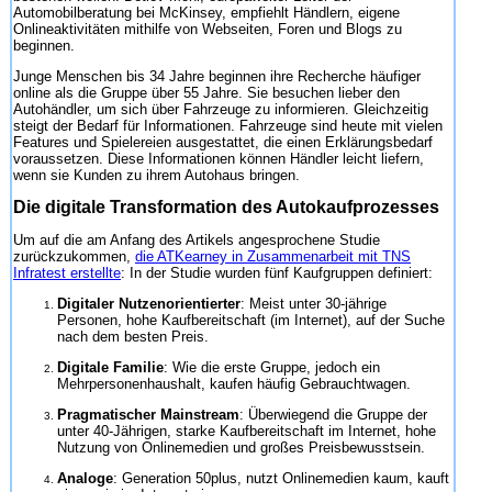
Automobilberatung bei McKinsey, empfiehlt Händlern, eigene
Onlineaktivitäten mithilfe von Webseiten, Foren und Blogs zu
beginnen.
Junge Menschen bis 34 Jahre beginnen ihre Recherche häufiger
online als die Gruppe über 55 Jahre. Sie besuchen lieber den
Autohändler, um sich über Fahrzeuge zu informieren. Gleichzeitig
steigt der Bedarf für Informationen. Fahrzeuge sind heute mit vielen
Features und Spielereien ausgestattet, die einen Erklärungsbedarf
voraussetzen. Diese Informationen können Händler leicht liefern,
wenn sie Kunden zu ihrem Autohaus bringen.
Die digitale Transformation des Autokaufprozesses
Um auf die am Anfang des Artikels angesprochene Studie
zurückzukommen,
die ATKearney in Zusammenarbeit mit TNS
Infratest erstellte
: In der Studie wurden fünf Kaufgruppen definiert:
Digitaler Nutzenorientierter
: Meist unter 30-jährige
Personen, hohe Kaufbereitschaft (im Internet), auf der Suche
nach dem besten Preis.
Digitale Familie
: Wie die erste Gruppe, jedoch ein
Mehrpersonenhaushalt, kaufen häufig Gebrauchtwagen.
Pragmatischer Mainstream
: Überwiegend die Gruppe der
unter 40-Jährigen, starke Kaufbereitschaft im Internet, hohe
Nutzung von Onlinemedien und großes Preisbewusstsein.
Analoge
: Generation 50plus, nutzt Onlinemedien kaum, kauft