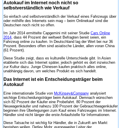
Autokauf im Internet noch nicht so
selbstverständlich wie Verkauf
So einfach und selbstverständlich der Verkauf eines Fahrzeugs über
oder mithilfe des Internets sein mag – beim Onlinekauf sind die
Deutschen noch nicht so offen.
Im Jahr 2014 ermittelte Capgemini mit seiner Studie
Cars Online
2014
, dass 44 Prozent der weltweit Befragten bereit seien, ein
Fahrzeug online zu kaufen. In Deutschland lag der Wert bei nur 36
Prozent. Besonders offen sind asiatische Länder, allen voran China
(61 Prozent).
Diese Studie zeigt, dass es kulturelle Unterschiede gibt. In Asien
etablierte sich das Internet später, jedoch gehört es dort inzwischen
zur Kultur dazu. Junge Chinesen kaufen praktisch alles online,
unabhängig davon, um welches Produkt es sich handelt.
Das Internet ist ein Entscheidungsträger beim
Autokauf
Eine internationale Studie von
McKinsey&Company
analysiert
wichtige Entscheidungsträger beim Autokauf. Demnach wünschen
sich 82 Prozent der Käufer eine Probefahrt. 80 Prozent der
Neuwagenkäufer und nahezu 100 Prozent der Gebrauchtwagenkäufer
beginnen ihre Überlegungen zum Kauf eines Fahrzeuges im Internet.
Händler sind nicht länger die erste Anlaufstelle für Informationen.
Diese Tatsache ist wichtig für Händler, die in Zukunft am Markt
bestehen wollen. Detlev Mohr, europaweiter Leiter der