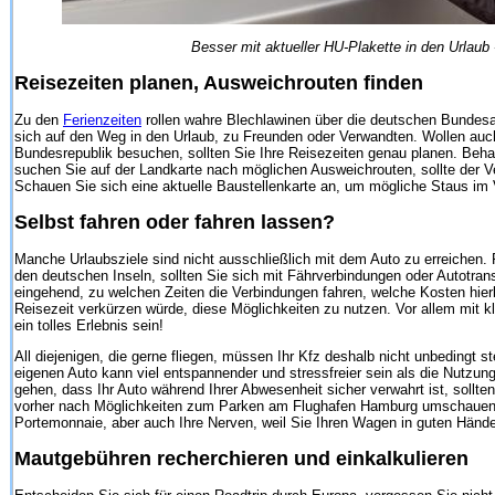
Besser mit aktueller HU-Plakette in den Urlaub
Reisezeiten planen, Ausweichrouten finden
Zu den
Ferienzeiten
rollen wahre Blechlawinen über die deutschen Bundes
sich auf den Weg in den Urlaub, zu Freunden oder Verwandten. Wollen auc
Bundesrepublik besuchen, sollten Sie Ihre Reisezeiten genau planen. Beh
suchen Sie auf der Landkarte nach möglichen Ausweichrouten, sollte der 
Schauen Sie sich eine aktuelle Baustellenkarte an, um mögliche Staus im
Selbst fahren oder fahren lassen?
Manche Urlaubsziele sind nicht ausschließlich mit dem Auto zu erreichen. 
den deutschen Inseln, sollten Sie sich mit Fährverbindungen oder Autotra
eingehend, zu welchen Zeiten die Verbindungen fahren, welche Kosten hie
Reisezeit verkürzen würde, diese Möglichkeiten zu nutzen. Vor allem mit kl
ein tolles Erlebnis sein!
All diejenigen, die gerne fliegen, müssen Ihr Kfz deshalb nicht unbedingt 
eigenen Auto kann viel entspannender und stressfreier sein als die Nutzun
gehen, dass Ihr Auto während Ihrer Abwesenheit sicher verwahrt ist, sollte
vorher nach Möglichkeiten zum Parken am Flughafen Hamburg umschauen. 
Portemonnaie, aber auch Ihre Nerven, weil Sie Ihren Wagen in guten Händ
Mautgebühren recherchieren und einkalkulieren